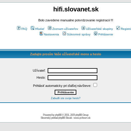
hifi.slovanet.sk
Bolo zavedene manualne potvrdzovanie registracii !!!
FAQ
Hľadať
Zoznam užívateľov
Užívateľské skupiny
Registr
Nastavenia
Súkromné správy
Prihlásenie
Zadajte prosím Vaše užívateľské meno a heslo
Užívateľ:
Heslo:
Prihlásiť automaticky pri ďalšej návšteve:
Zabudli ste svoje heslo?
Powered by
phpBB
© 2001, 2005 phpBB Group
Slovenský preklad
phpBB Slovak
-
www.pcforum.sk