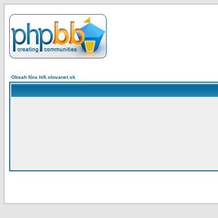
Obsah fóra hifi.slovanet.sk