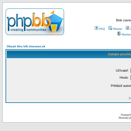
Bolo zaved
FAQ
Hľadať
Nastav
Obsah fóra hifi.slovanet.sk
Zadajte prosím
Užívateľ:
Heslo:
Prihlásiť auto
Za
Powered 
Slovenský p