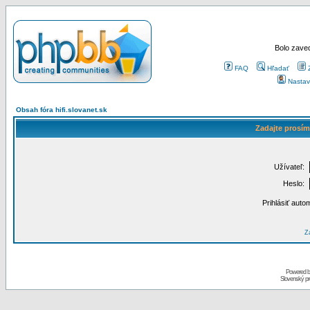
Bolo zaved
FAQ
Hľadať
Nastav
Obsah fóra hifi.slovanet.sk
Zadajte prosím
Užívateľ:
Heslo:
Prihlásiť auto
Za
Powered 
Slovenský p