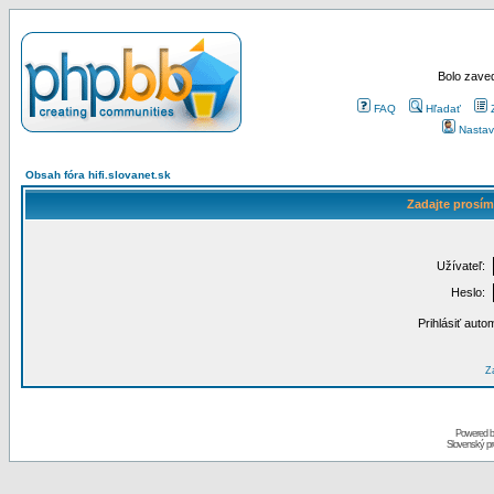
Bolo zaved
FAQ
Hľadať
Nastav
Obsah fóra hifi.slovanet.sk
Zadajte prosím
Užívateľ:
Heslo:
Prihlásiť auto
Za
Powered 
Slovenský p