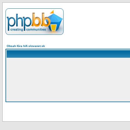
Obsah fóra hifi.slovanet.sk