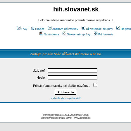
hifi.slovanet.sk
Bolo zavedene manualne potvrdzovanie registracii !!!
FAQ
Hľadať
Zoznam užívateľov
Užívateľské skupiny
Registr
Nastavenia
Súkromné správy
Prihlásenie
Zadajte prosím Vaše užívateľské meno a heslo
Užívateľ:
Heslo:
Prihlásiť automaticky pri ďalšej návšteve:
Zabudli ste svoje heslo?
Powered by
phpBB
© 2001, 2005 phpBB Group
Slovenský preklad
phpBB Slovak
-
www.pcforum.sk