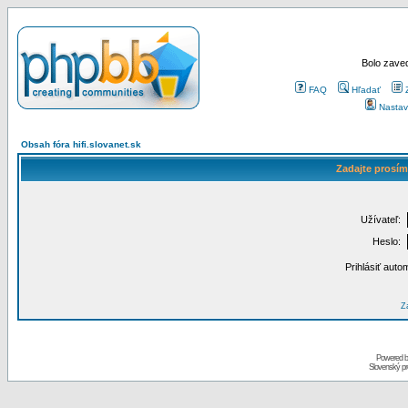
Bolo zaved
FAQ
Hľadať
Nastav
Obsah fóra hifi.slovanet.sk
Zadajte prosím
Užívateľ:
Heslo:
Prihlásiť auto
Za
Powered 
Slovenský p