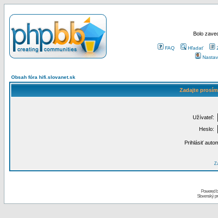
Bolo zaved
FAQ
Hľadať
Nastav
Obsah fóra hifi.slovanet.sk
Zadajte prosím
Užívateľ:
Heslo:
Prihlásiť auto
Za
Powered 
Slovenský p