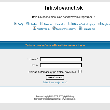
hifi.slovanet.sk
Bolo zavedene manualne potvrdzovanie registracii !!!
FAQ
Hľadať
Zoznam užívateľov
Užívateľské skupiny
Registr
Nastavenia
Súkromné správy
Prihlásenie
Zadajte prosím Vaše užívateľské meno a heslo
Užívateľ:
Heslo:
Prihlásiť automaticky pri ďalšej návšteve:
Zabudli ste svoje heslo?
Powered by
phpBB
© 2001, 2005 phpBB Group
Slovenský preklad
phpBB Slovak
-
www.pcforum.sk