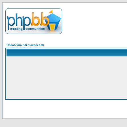
Obsah fóra hifi.slovanet.sk