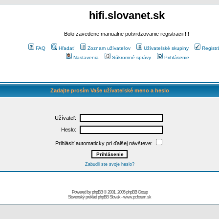
hifi.slovanet.sk
Bolo zavedene manualne potvrdzovanie registracii !!!
FAQ
Hľadať
Zoznam užívateľov
Užívateľské skupiny
Registr
Nastavenia
Súkromné správy
Prihlásenie
Zadajte prosím Vaše užívateľské meno a heslo
Užívateľ:
Heslo:
Prihlásiť automaticky pri ďalšej návšteve:
Zabudli ste svoje heslo?
Powered by
phpBB
© 2001, 2005 phpBB Group
Slovenský preklad
phpBB Slovak
-
www.pcforum.sk