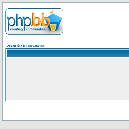
Obsah fóra hifi.slovanet.sk