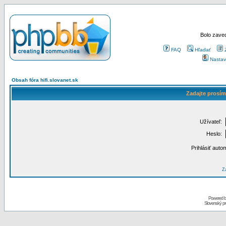
Bolo zaved
FAQ
Hľadať
Nastav
Obsah fóra hifi.slovanet.sk
Zadajte prosím
Užívateľ:
Heslo:
Prihlásiť auto
Za
Powered 
Slovenský p