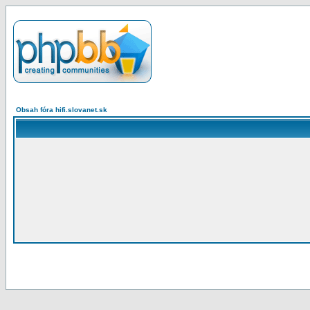
Obsah fóra hifi.slovanet.sk