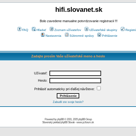
hifi.slovanet.sk
Bolo zavedene manualne potvrdzovanie registracii !!!
FAQ
Hľadať
Zoznam užívateľov
Užívateľské skupiny
Registr
Nastavenia
Súkromné správy
Prihlásenie
Zadajte prosím Vaše užívateľské meno a heslo
Užívateľ:
Heslo:
Prihlásiť automaticky pri ďalšej návšteve:
Zabudli ste svoje heslo?
Powered by
phpBB
© 2001, 2005 phpBB Group
Slovenský preklad
phpBB Slovak
-
www.pcforum.sk