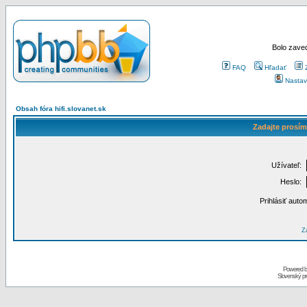
Bolo zaved
FAQ
Hľadať
Nastav
Obsah fóra hifi.slovanet.sk
Zadajte prosím
Užívateľ:
Heslo:
Prihlásiť auto
Za
Powered 
Slovenský p