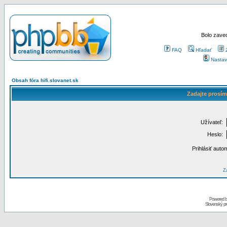
Bolo zaved
FAQ
Hľadať
Nastav
Obsah fóra hifi.slovanet.sk
Zadajte prosím
Užívateľ:
Heslo:
Prihlásiť auto
Za
Powered 
Slovenský p