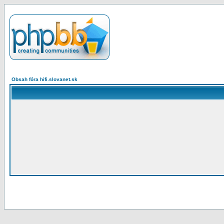
Obsah fóra hifi.slovanet.sk