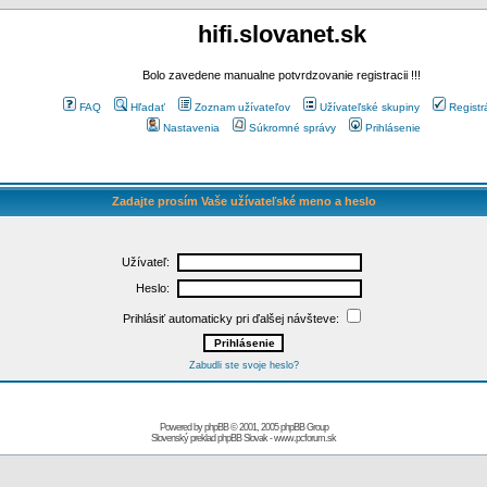
hifi.slovanet.sk
Bolo zavedene manualne potvrdzovanie registracii !!!
FAQ
Hľadať
Zoznam užívateľov
Užívateľské skupiny
Registr
Nastavenia
Súkromné správy
Prihlásenie
Zadajte prosím Vaše užívateľské meno a heslo
Užívateľ:
Heslo:
Prihlásiť automaticky pri ďalšej návšteve:
Zabudli ste svoje heslo?
Powered by
phpBB
© 2001, 2005 phpBB Group
Slovenský preklad
phpBB Slovak
-
www.pcforum.sk