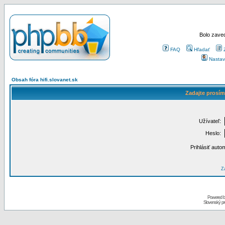
Bolo zaved
FAQ
Hľadať
Nastav
Obsah fóra hifi.slovanet.sk
Zadajte prosím
Užívateľ:
Heslo:
Prihlásiť auto
Za
Powered 
Slovenský p