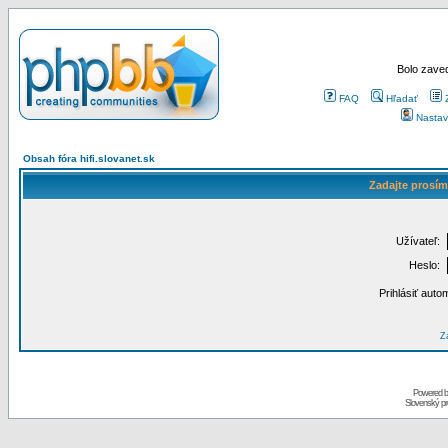
Bolo zaved
FAQ
Hľadať
Nastav
Obsah fóra hifi.slovanet.sk
Zadajte prosím
Užívateľ:
Heslo:
Prihlásiť auto
Za
Powered 
Slovenský p