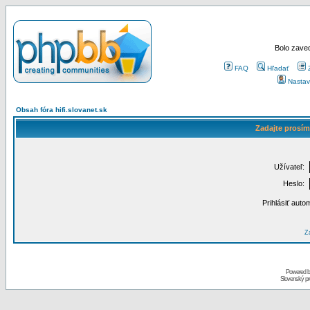
Bolo zaved
FAQ
Hľadať
Nastav
Obsah fóra hifi.slovanet.sk
Zadajte prosím
Užívateľ:
Heslo:
Prihlásiť auto
Za
Powered 
Slovenský p