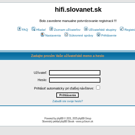
hifi.slovanet.sk
Bolo zavedene manualne potvrdzovanie registracii !!!
FAQ
Hľadať
Zoznam užívateľov
Užívateľské skupiny
Registr
Nastavenia
Súkromné správy
Prihlásenie
Zadajte prosím Vaše užívateľské meno a heslo
Užívateľ:
Heslo:
Prihlásiť automaticky pri ďalšej návšteve:
Zabudli ste svoje heslo?
Powered by
phpBB
© 2001, 2005 phpBB Group
Slovenský preklad
phpBB Slovak
-
www.pcforum.sk