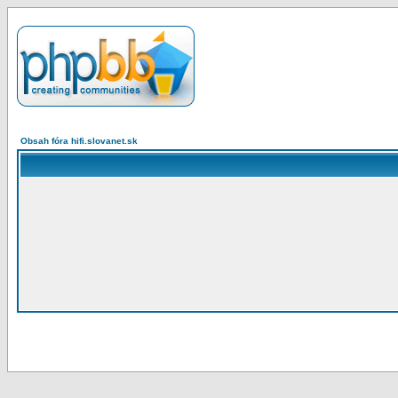
Obsah fóra hifi.slovanet.sk