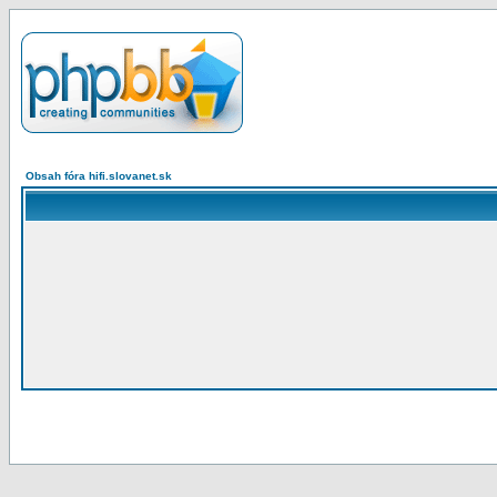
Obsah fóra hifi.slovanet.sk