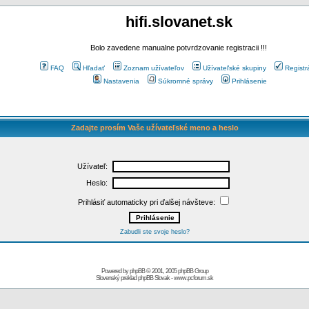
hifi.slovanet.sk
Bolo zavedene manualne potvrdzovanie registracii !!!
FAQ
Hľadať
Zoznam užívateľov
Užívateľské skupiny
Registr
Nastavenia
Súkromné správy
Prihlásenie
Zadajte prosím Vaše užívateľské meno a heslo
Užívateľ:
Heslo:
Prihlásiť automaticky pri ďalšej návšteve:
Zabudli ste svoje heslo?
Powered by
phpBB
© 2001, 2005 phpBB Group
Slovenský preklad
phpBB Slovak
-
www.pcforum.sk