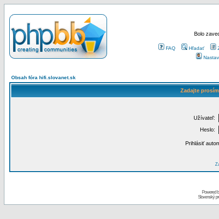
Bolo zaved
FAQ
Hľadať
Nastav
Obsah fóra hifi.slovanet.sk
Zadajte prosím
Užívateľ:
Heslo:
Prihlásiť auto
Za
Powered 
Slovenský p