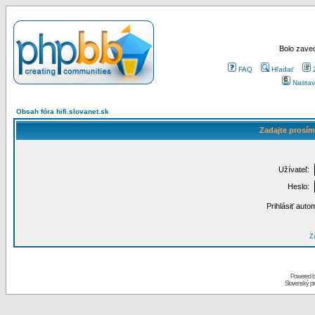
Bolo zaved
FAQ
Hľadať
Nastav
Obsah fóra hifi.slovanet.sk
Zadajte prosím
Užívateľ:
Heslo:
Prihlásiť auto
Za
Powered 
Slovenský p