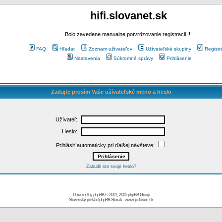
hifi.slovanet.sk
Bolo zavedene manualne potvrdzovanie registracii !!!
FAQ
Hľadať
Zoznam užívateľov
Užívateľské skupiny
Registr
Nastavenia
Súkromné správy
Prihlásenie
Zadajte prosím Vaše užívateľské meno a heslo
Užívateľ:
Heslo:
Prihlásiť automaticky pri ďalšej návšteve:
Zabudli ste svoje heslo?
Powered by
phpBB
© 2001, 2005 phpBB Group
Slovenský preklad
phpBB Slovak
-
www.pcforum.sk