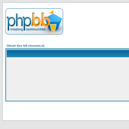
Obsah fóra hifi.slovanet.sk