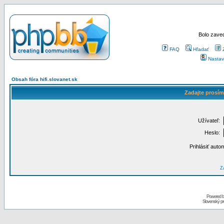
Bolo zaved
FAQ
Hľadať
Nastav
Obsah fóra hifi.slovanet.sk
Zadajte prosím
Užívateľ:
Heslo:
Prihlásiť auto
Za
Powered 
Slovenský p