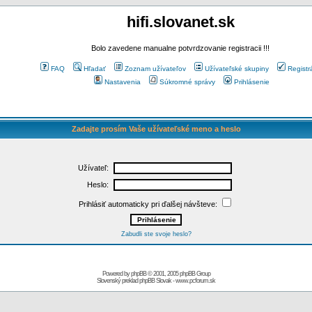
hifi.slovanet.sk
Bolo zavedene manualne potvrdzovanie registracii !!!
FAQ
Hľadať
Zoznam užívateľov
Užívateľské skupiny
Registr
Nastavenia
Súkromné správy
Prihlásenie
Zadajte prosím Vaše užívateľské meno a heslo
Užívateľ:
Heslo:
Prihlásiť automaticky pri ďalšej návšteve:
Zabudli ste svoje heslo?
Powered by
phpBB
© 2001, 2005 phpBB Group
Slovenský preklad
phpBB Slovak
-
www.pcforum.sk