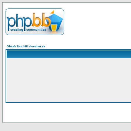
Obsah fóra hifi.slovanet.sk