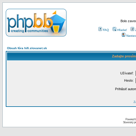
Bolo zaved
FAQ
Hľadať
Nastav
Obsah fóra hifi.slovanet.sk
Zadajte prosím
Užívateľ:
Heslo:
Prihlásiť auto
Za
Powered 
Slovenský p