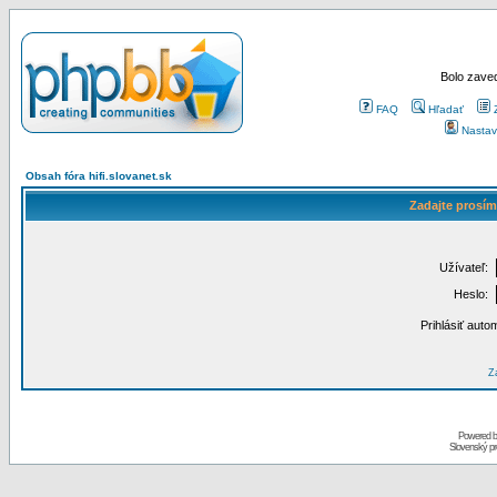
Bolo zaved
FAQ
Hľadať
Nastav
Obsah fóra hifi.slovanet.sk
Zadajte prosím
Užívateľ:
Heslo:
Prihlásiť auto
Za
Powered 
Slovenský p