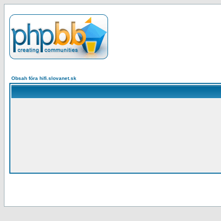
Obsah fóra hifi.slovanet.sk