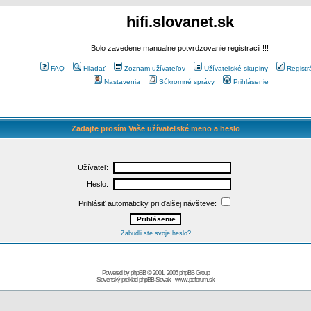
hifi.slovanet.sk
Bolo zavedene manualne potvrdzovanie registracii !!!
FAQ
Hľadať
Zoznam užívateľov
Užívateľské skupiny
Registr
Nastavenia
Súkromné správy
Prihlásenie
Zadajte prosím Vaše užívateľské meno a heslo
Užívateľ:
Heslo:
Prihlásiť automaticky pri ďalšej návšteve:
Zabudli ste svoje heslo?
Powered by
phpBB
© 2001, 2005 phpBB Group
Slovenský preklad
phpBB Slovak
-
www.pcforum.sk