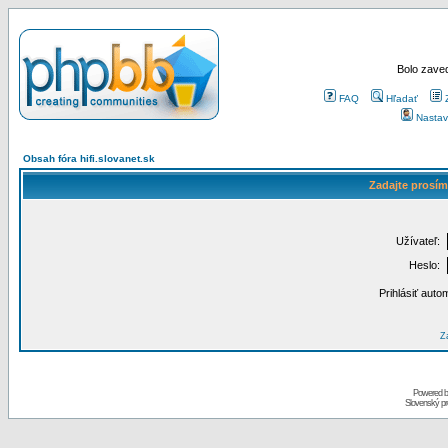
Bolo zaved
FAQ
Hľadať
Nastav
Obsah fóra hifi.slovanet.sk
Zadajte prosím
Užívateľ:
Heslo:
Prihlásiť auto
Za
Powered 
Slovenský p