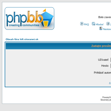
Bolo zaved
FAQ
Hľadať
Nastav
Obsah fóra hifi.slovanet.sk
Zadajte prosím
Užívateľ:
Heslo:
Prihlásiť auto
Za
Powered 
Slovenský p