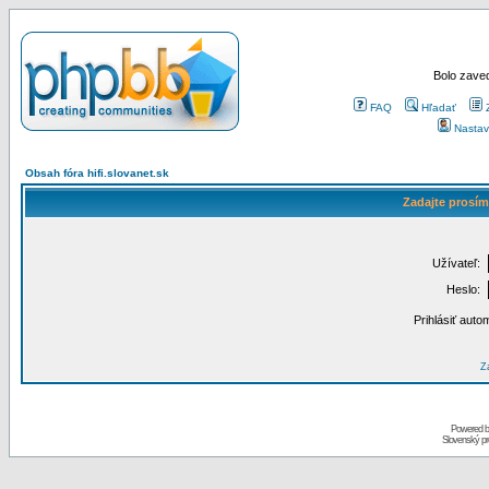
Bolo zaved
FAQ
Hľadať
Nastav
Obsah fóra hifi.slovanet.sk
Zadajte prosím
Užívateľ:
Heslo:
Prihlásiť auto
Za
Powered 
Slovenský p