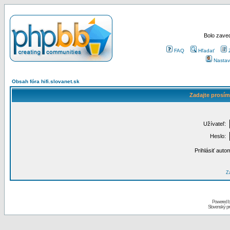
Bolo zaved
FAQ
Hľadať
Nastav
Obsah fóra hifi.slovanet.sk
Zadajte prosím
Užívateľ:
Heslo:
Prihlásiť auto
Za
Powered 
Slovenský p