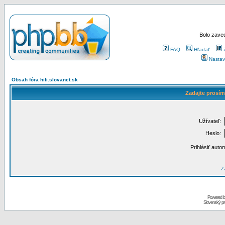
Bolo zaved
FAQ
Hľadať
Nastav
Obsah fóra hifi.slovanet.sk
Zadajte prosím
Užívateľ:
Heslo:
Prihlásiť auto
Za
Powered 
Slovenský p