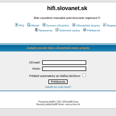
hifi.slovanet.sk
Bolo zavedene manualne potvrdzovanie registracii !!!
FAQ
Hľadať
Zoznam užívateľov
Užívateľské skupiny
Registr
Nastavenia
Súkromné správy
Prihlásenie
Zadajte prosím Vaše užívateľské meno a heslo
Užívateľ:
Heslo:
Prihlásiť automaticky pri ďalšej návšteve:
Zabudli ste svoje heslo?
Powered by
phpBB
© 2001, 2005 phpBB Group
Slovenský preklad
phpBB Slovak
-
www.pcforum.sk