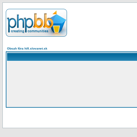
Obsah fóra hifi.slovanet.sk