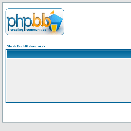
Obsah fóra hifi.slovanet.sk