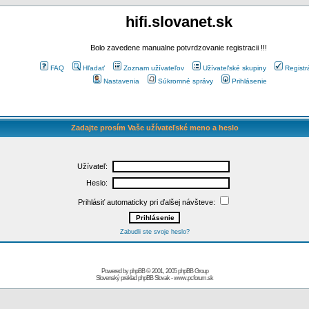
hifi.slovanet.sk
Bolo zavedene manualne potvrdzovanie registracii !!!
FAQ
Hľadať
Zoznam užívateľov
Užívateľské skupiny
Registr
Nastavenia
Súkromné správy
Prihlásenie
Zadajte prosím Vaše užívateľské meno a heslo
Užívateľ:
Heslo:
Prihlásiť automaticky pri ďalšej návšteve:
Zabudli ste svoje heslo?
Powered by
phpBB
© 2001, 2005 phpBB Group
Slovenský preklad
phpBB Slovak
-
www.pcforum.sk