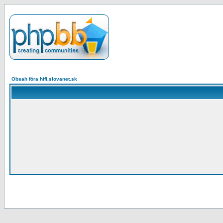
Obsah fóra hifi.slovanet.sk