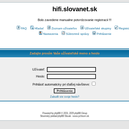
hifi.slovanet.sk
Bolo zavedene manualne potvrdzovanie registracii !!!
FAQ
Hľadať
Zoznam užívateľov
Užívateľské skupiny
Registr
Nastavenia
Súkromné správy
Prihlásenie
Zadajte prosím Vaše užívateľské meno a heslo
Užívateľ:
Heslo:
Prihlásiť automaticky pri ďalšej návšteve:
Zabudli ste svoje heslo?
Powered by
phpBB
© 2001, 2005 phpBB Group
Slovenský preklad
phpBB Slovak
-
www.pcforum.sk