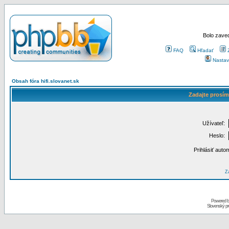
Bolo zaved
FAQ
Hľadať
Nastav
Obsah fóra hifi.slovanet.sk
Zadajte prosím
Užívateľ:
Heslo:
Prihlásiť auto
Za
Powered 
Slovenský p