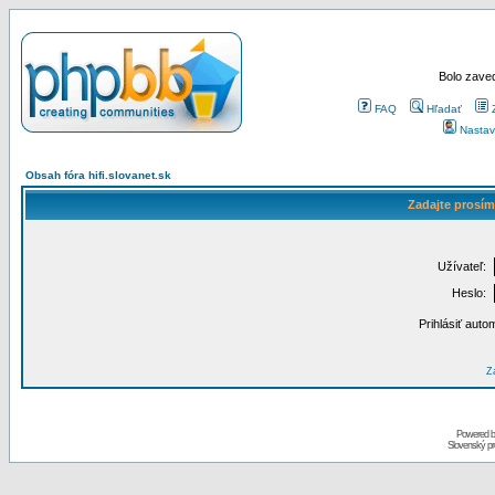
Bolo zaved
FAQ
Hľadať
Nastav
Obsah fóra hifi.slovanet.sk
Zadajte prosím
Užívateľ:
Heslo:
Prihlásiť auto
Za
Powered 
Slovenský p