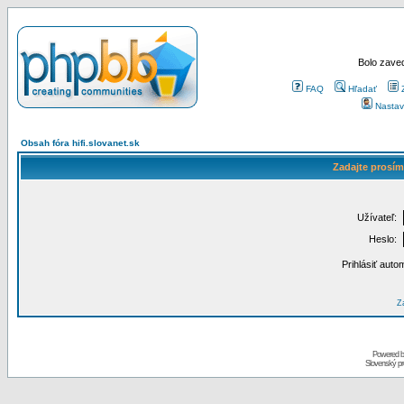
Bolo zaved
FAQ
Hľadať
Nastav
Obsah fóra hifi.slovanet.sk
Zadajte prosím
Užívateľ:
Heslo:
Prihlásiť auto
Za
Powered 
Slovenský p