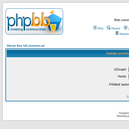
Bolo zaved
FAQ
Hľadať
Nastav
Obsah fóra hifi.slovanet.sk
Zadajte prosím
Užívateľ:
Heslo:
Prihlásiť auto
Za
Powered 
Slovenský p