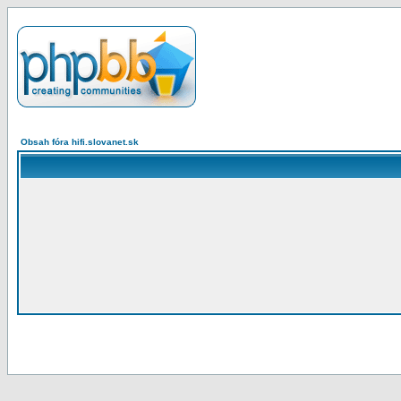
Obsah fóra hifi.slovanet.sk