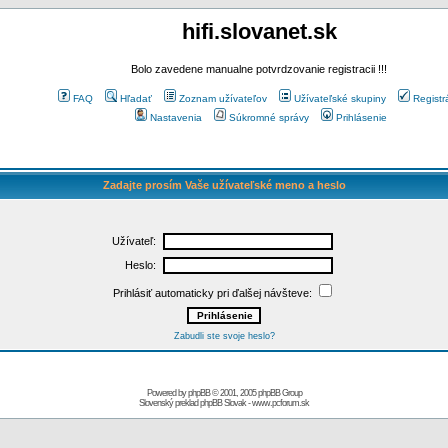
hifi.slovanet.sk
Bolo zavedene manualne potvrdzovanie registracii !!!
FAQ
Hľadať
Zoznam užívateľov
Užívateľské skupiny
Registr
Nastavenia
Súkromné správy
Prihlásenie
Zadajte prosím Vaše užívateľské meno a heslo
Užívateľ:
Heslo:
Prihlásiť automaticky pri ďalšej návšteve:
Zabudli ste svoje heslo?
Powered by
phpBB
© 2001, 2005 phpBB Group
Slovenský preklad
phpBB Slovak
-
www.pcforum.sk