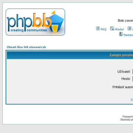
Bolo zaved
FAQ
Hľadať
Nastav
Obsah fóra hifi.slovanet.sk
Zadajte prosím
Užívateľ:
Heslo:
Prihlásiť auto
Za
Powered 
Slovenský p