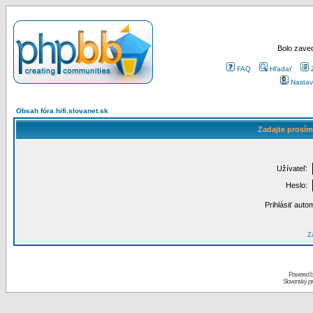
Bolo zaved
FAQ
Hľadať
Nastav
Obsah fóra hifi.slovanet.sk
Zadajte prosím
Užívateľ:
Heslo:
Prihlásiť auto
Za
Powered 
Slovenský p