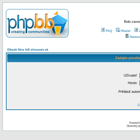
Bolo zaved
FAQ
Hľadať
Nastav
Obsah fóra hifi.slovanet.sk
Zadajte prosím
Užívateľ:
Heslo:
Prihlásiť auto
Za
Powered 
Slovenský p