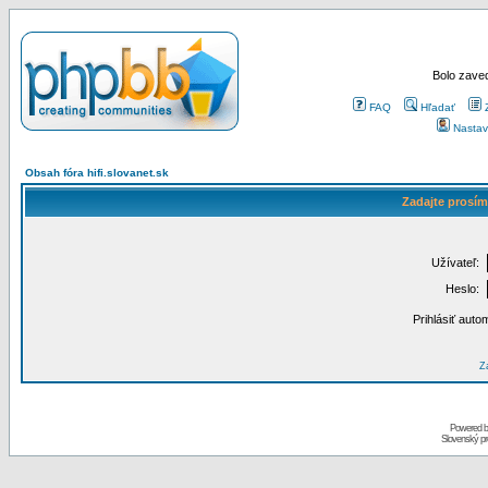
Bolo zaved
FAQ
Hľadať
Nastav
Obsah fóra hifi.slovanet.sk
Zadajte prosím
Užívateľ:
Heslo:
Prihlásiť auto
Za
Powered 
Slovenský p