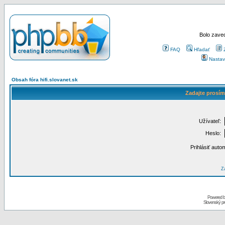
Bolo zaved
FAQ
Hľadať
Nastav
Obsah fóra hifi.slovanet.sk
Zadajte prosím
Užívateľ:
Heslo:
Prihlásiť auto
Za
Powered 
Slovenský p