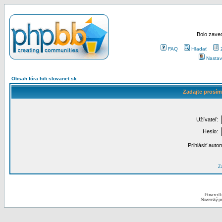
Bolo zaved
FAQ
Hľadať
Nastav
Obsah fóra hifi.slovanet.sk
Zadajte prosím
Užívateľ:
Heslo:
Prihlásiť auto
Za
Powered 
Slovenský p