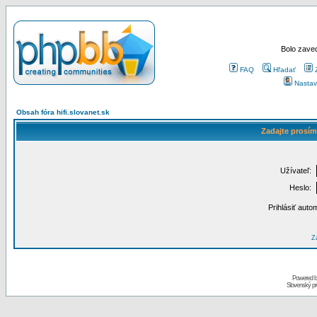
Bolo zaved
FAQ
Hľadať
Nastav
Obsah fóra hifi.slovanet.sk
Zadajte prosím
Užívateľ:
Heslo:
Prihlásiť auto
Za
Powered 
Slovenský p