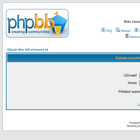
Bolo zaved
FAQ
Hľadať
Nastav
Obsah fóra hifi.slovanet.sk
Zadajte prosím
Užívateľ:
Heslo:
Prihlásiť auto
Za
Powered 
Slovenský p