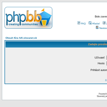
Bolo zaved
FAQ
Hľadať
Nastav
Obsah fóra hifi.slovanet.sk
Zadajte prosím
Užívateľ:
Heslo:
Prihlásiť auto
Za
Powered 
Slovenský p