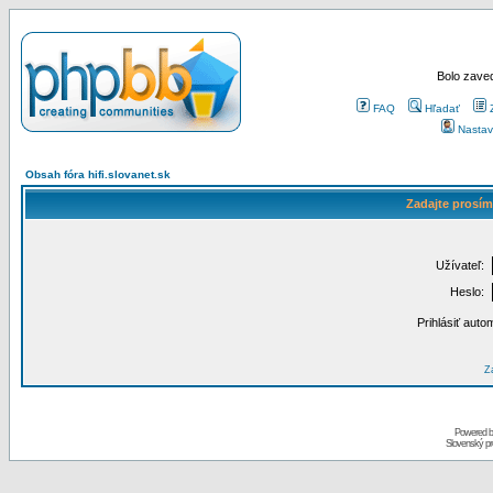
Bolo zaved
FAQ
Hľadať
Nastav
Obsah fóra hifi.slovanet.sk
Zadajte prosím
Užívateľ:
Heslo:
Prihlásiť auto
Za
Powered 
Slovenský p